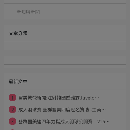
新知與新聞
文章分類
最新文章
1
醫美驚悚新聞:注射韓國喬雅露Juvelo⋯
2
成大羽球賽 藝群醫美四度冠名贊助 -工商⋯
3
藝群醫美連四年力挺成大羽球公開賽 215⋯