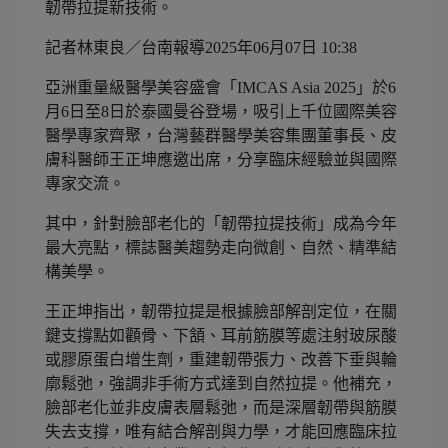
韌帶拉提新技術。
記者林東良／台南報導2025年06月07日 10:38
亞洲重量級醫學美容盛會「IMCAS Asia 2025」於6
月6日至8日於泰國曼谷登場，吸引上千位國際美容
醫學專家齊聚，台灣藝群醫學美容集團董事長、皮
膚科醫師王正坤應邀出席，分享臨床經驗並與國際
專家交流。
其中，針對臉部老化的「韌帶拉提技術」成為今年
最大亮點，標誌醫美趨勢走向微創、自然、精準結
構美學。
王正坤指出，韌帶拉提是根據臉部解剖定位，在關
鍵支撐點如顴骨、下頷、耳前筋膜等處注射玻尿酸
或膠原蛋白增生劑，重建韌帶張力、改善下垂與輪
廓鬆弛，強調非手術方式達到自然拉提。他補充，
臉部老化並非皮膚表層鬆弛，而是深層韌帶與筋膜
失去支撐，唯有結合解剖與力學，才能回應臨床拉