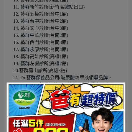
11. 藝群新竹診所(新竹高鐵站出口)
12. 藝群五權診所(台中1館)
13. 藝群台中診所(台中2館)
14. 藝群文心診所(台中3館)
15. 藝群中華診所(台南2館)
16. 藝群西門診所(台南3館)
17. 藝群永康診所(台南4館)
18. 藝群高雄診所(高雄1館)
19. 藝群左營診所(高雄2館)
20.藝群鳳山診所(高雄3館)
21. Dr.藝群保養品公司(玻尿酸精華液領導品牌、
Dr.FreeVenus藝群保養品、藝群國際企業有限公司)
門診時間表網址(包含20個院區):
https://www.e-champ.com.tw/about.php?
arg=ourKcZtdjn5EMfpXQgcPDYM7l3o
網路預約