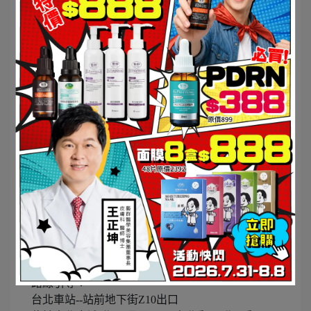
1.藝群醫學美容集團官網預約
https://reurl.cc/1xp1bY
2.藝群官方LINE＠客服+預約
https://reurl.cc/d1EE32
「歡迎加入line@預約掛號，有專人提供一對一掛號
服務」
--------------------------------------------------
● 藝群皮膚科診所 (集團總部)
https://www.e-
champ.com.tw/
台南市東區裕義路332號 06-3316222
路線引導：
裕義路與裕文路交叉口
仁德交流道往台南市方向行駛，遇第一個十字路口
右轉(高速公路南下：下交流道需立即右轉)即為文
德路-裕義路，約1公里即至本院。
--------------------------------------------------
● 藝群台北診所(台北總部)
台北市中正區忠孝西路一段102號4樓 02-23832952
路線引導：
台北車站--站前地下街Z10出口